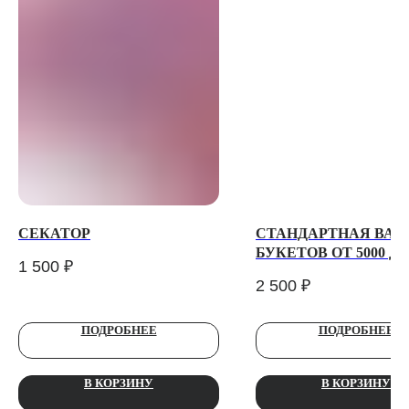
ТЕЛЕГРАМ-КАНАЛ
Г. САНКТ ПЕТЕРБУРГ
О ЦВЕТАХ
ТЕЛЕГРАМ-КАНАЛ
УЛ. КИРОЧНАЯ, 8Б
О ВИНТАЖЕ
Каждый день с 9:00 до 21:00
info@plombirflowers.ru
+7 981 9672833
Ответим на все вопросы!
СЕКАТОР
СТАНДАРТНАЯ ВАЗ
ИП Сомова Валентина Юриевна
БУКЕТОВ ОТ 5000 ДО
ИНН 470320429965
1 500
₽
РУБ.
ОГРНИП 320470400035500
2 500
₽
КОНФИДЕНЦИАЛЬНОСТЬ
ДОГОВОР ОФЕРТЫ
ПОДРОБНЕЕ
ПОДРОБНЕЕ
2018 - 2025 PLOMBIR FLOWERS
В КОРЗИНУ
В КОРЗИНУ