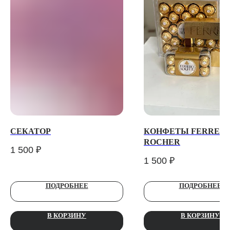
ТЕЛЕГРАМ-КАНАЛ
Г. САНКТ ПЕТЕРБУРГ
О ЦВЕТАХ
ТЕЛЕГРАМ-КАНАЛ
УЛ. КИРОЧНАЯ, 8Б
О ВИНТАЖЕ
Каждый день с 9:00 до 21:00
info@plombirflowers.ru
+7 981 9672833
Ответим на все вопросы!
СЕКАТОР
КОНФЕТЫ FERRER
ИП Сомова Валентина Юриевна
ROCHER
ИНН 470320429965
1 500
₽
ОГРНИП 320470400035500
1 500
₽
КОНФИДЕНЦИАЛЬНОСТЬ
ДОГОВОР ОФЕРТЫ
ПОДРОБНЕЕ
ПОДРОБНЕЕ
2018 - 2025 PLOMBIR FLOWERS
В КОРЗИНУ
В КОРЗИНУ