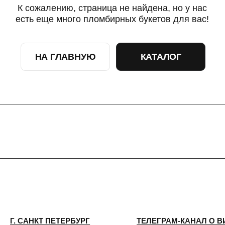
НА ГЛАВНУЮ
КАТАЛОГ
САНКТ ПЕТЕРБУРГ
ТЕЛЕГРАМ-КАНАЛ О ВИНТАЖЕ
ТЕЛЕГРАМ-КАНАЛ О ЦВЕТАХ
 КИРОЧНАЯ, 8Б
ИП Сомова Валентина Юриевна
ый день с 9:00 до
ИНН 470320429965
0
ОГРНИП 320470400035500
@plombirflowers.ru