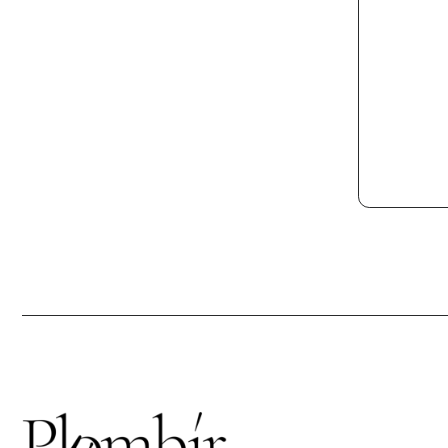
Г. 
УЛ.
Кажд
21:0
info