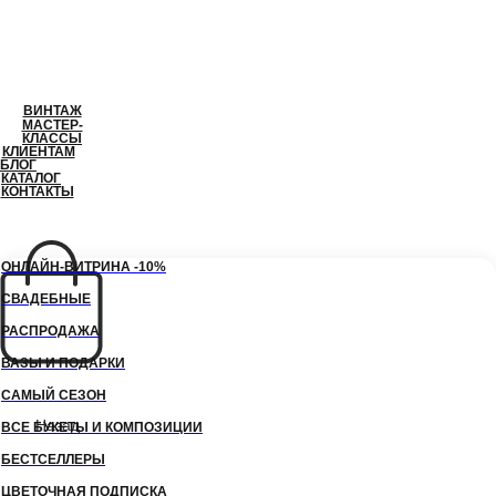
ВИНТАЖ
МАСТЕР-
КЛАССЫ
КЛИЕНТАМ
БЛОГ
КАТАЛОГ
КОНТАКТЫ
СВЯЗАТЬСЯ
ОНЛАЙН-ВИТРИНА -10%
СВАДЕБНЫЕ
РАСПРОДАЖА
ВАЗЫ И ПОДАРКИ
САМЫЙ СЕЗОН
Назад
ВСЕ БУКЕТЫ И КОМПОЗИЦИИ
БЕСТСЕЛЛЕРЫ
ЦВЕТОЧНАЯ ПОДПИСКА