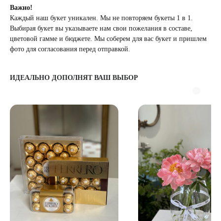
Важно!
Каждый наш букет уникален. Мы не повторяем букеты 1 в 1.
Выбирая букет вы указываете нам свои пожелания в составе,
цветовой гамме и бюджете. Мы соберем для вас букет и пришлем
фото для согласования перед отправкой.
ИДЕАЛЬНО ДОПОЛНЯТ ВАШ ВЫБОР
ТЕЛЕГРАМ-КАНАЛ
Г. САНКТ ПЕТЕРБУРГ
О ЦВЕТАХ
ТЕЛЕГРАМ-КАНАЛ
УЛ. КИРОЧНАЯ, 8Б
О ВИНТАЖЕ
Каждый день с 9:00 до 21:00
info@plombirflowers.ru
+7 981 9672833
Ответим на все вопросы!
ИП Сомова Валентина Юриевна
ИНН 470320429965
ОГРНИП 320470400035500
КОНФИДЕНЦИАЛЬНОСТЬ
ДОГОВОР ОФЕРТЫ
2018 - 2025 PLOMBIR FLOWERS