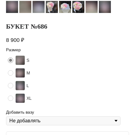
БУКЕТ №686
8 900
₽
Размер
S
M
L
XL
Добавить вазу