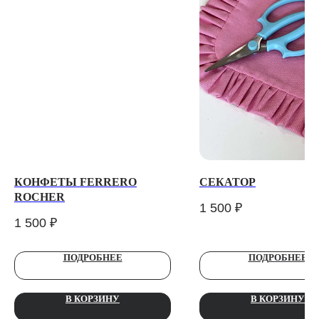
ТЕЛЕГРАМ-КАНАЛ
Г. САНКТ ПЕТЕРБУРГ
О ЦВЕТАХ
ТЕЛЕГРАМ-КАНАЛ
УЛ. КИРОЧНАЯ, 8Б
О ВИНТАЖЕ
Каждый день с 9:00 до 21:00
info@plombirflowers.ru
+7 981 9672833
Ответим на все вопросы!
КОНФЕТЫ FERRERO
СЕКАТОР
ИП Сомова Валентина Юриевна
ROCHER
ИНН 470320429965
1 500
₽
ОГРНИП 320470400035500
1 500
₽
КОНФИДЕНЦИАЛЬНОСТЬ
ДОГОВОР ОФЕРТЫ
ПОДРОБНЕЕ
ПОДРОБНЕЕ
2018 - 2025 PLOMBIR FLOWERS
В КОРЗИНУ
В КОРЗИНУ